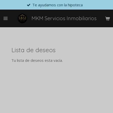
Te ayudamos con la hipoteca
Ir
al
contenido
MKM Servicios Inmobiliarios
principal
Lista de deseos
Tu lista de deseos esta vacía.